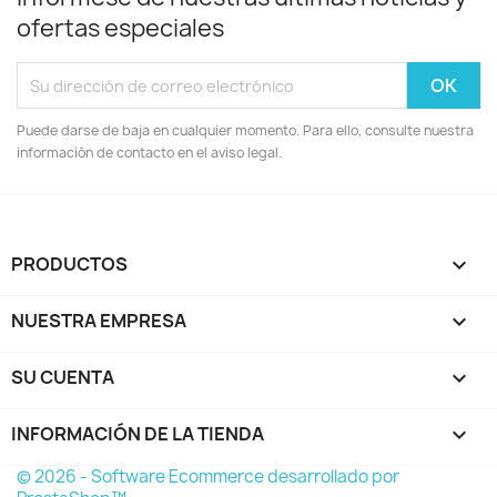
ofertas especiales
Puede darse de baja en cualquier momento. Para ello, consulte nuestra
información de contacto en el aviso legal.
PRODUCTOS

NUESTRA EMPRESA

SU CUENTA

INFORMACIÓN DE LA TIENDA
keyboard_arrow_down
© 2026 - Software Ecommerce desarrollado por